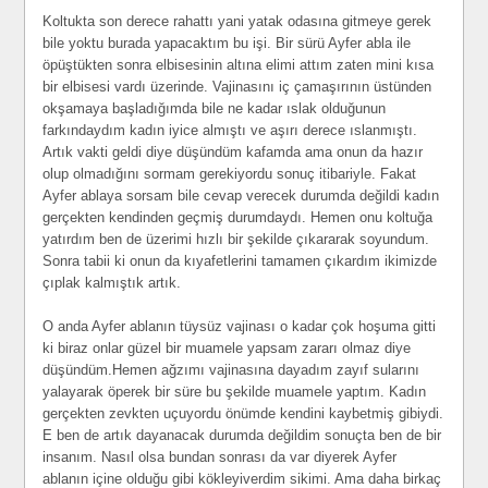
Koltukta son derece rahattı yani yatak odasına gitmeye gerek
bile yoktu burada yapacaktım bu işi. Bir sürü Ayfer abla ile
öpüştükten sonra elbisesinin altına elimi attım zaten mini kısa
bir elbisesi vardı üzerinde. Vajinasını iç çamaşırının üstünden
okşamaya başladığımda bile ne kadar ıslak olduğunun
farkındaydım kadın iyice almıştı ve aşırı derece ıslanmıştı.
Artık vakti geldi diye düşündüm kafamda ama onun da hazır
olup olmadığını sormam gerekiyordu sonuç itibariyle. Fakat
Ayfer ablaya sorsam bile cevap verecek durumda değildi kadın
gerçekten kendinden geçmiş durumdaydı. Hemen onu koltuğa
yatırdım ben de üzerimi hızlı bir şekilde çıkararak soyundum.
Sonra tabii ki onun da kıyafetlerini tamamen çıkardım ikimizde
çıplak kalmıştık artık.
O anda Ayfer ablanın tüysüz vajinası o kadar çok hoşuma gitti
ki biraz onlar güzel bir muamele yapsam zararı olmaz diye
düşündüm.Hemen ağzımı vajinasına dayadım zayıf sularını
yalayarak öperek bir süre bu şekilde muamele yaptım. Kadın
gerçekten zevkten uçuyordu önümde kendini kaybetmiş gibiydi.
E ben de artık dayanacak durumda değildim sonuçta ben de bir
insanım. Nasıl olsa bundan sonrası da var diyerek Ayfer
ablanın içine olduğu gibi kökleyiverdim sikimi. Ama daha birkaç