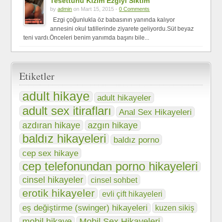
Tesettürlü Kızım Ezgiyi Siktim
by
admin
on Mart 15, 2015 -
0 Comments
Ezgi çoğunlukla öz babasının yanında kalıyor
annesini okul tatillerinde ziyarete geliyordu.Süt beyaz
teni vardı.Önceleri benim yanımda başını bile...
Etiketler
adult hikaye
adult hikayeler
adult sex itirafları
Anal Sex Hikayeleri
azgın hikaye
azdıran hikaye
baldız hikayeleri
baldız porno
cep sex hikaye
cep telefonundan porno hikayeleri
cinsel hikayeler
cinsel sohbet
erotik hikayeler
evli çift hikayeleri
eş değiştirme (swinger) hikayeleri
kuzen sikiş
mobil hikaye
Mobil Sex Hikayeleri