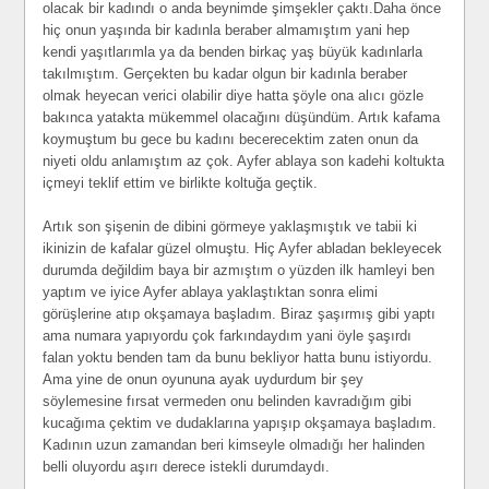
olacak bir kadındı o anda beynimde şimşekler çaktı.Daha önce
hiç onun yaşında bir kadınla beraber almamıştım yani hep
kendi yaşıtlarımla ya da benden birkaç yaş büyük kadınlarla
takılmıştım. Gerçekten bu kadar olgun bir kadınla beraber
olmak heyecan verici olabilir diye hatta şöyle ona alıcı gözle
bakınca yatakta mükemmel olacağını düşündüm. Artık kafama
koymuştum bu gece bu kadını becerecektim zaten onun da
niyeti oldu anlamıştım az çok. Ayfer ablaya son kadehi koltukta
içmeyi teklif ettim ve birlikte koltuğa geçtik.
Artık son şişenin de dibini görmeye yaklaşmıştık ve tabii ki
ikinizin de kafalar güzel olmuştu. Hiç Ayfer abladan bekleyecek
durumda değildim baya bir azmıştım o yüzden ilk hamleyi ben
yaptım ve iyice Ayfer ablaya yaklaştıktan sonra elimi
görüşlerine atıp okşamaya başladım. Biraz şaşırmış gibi yaptı
ama numara yapıyordu çok farkındaydım yani öyle şaşırdı
falan yoktu benden tam da bunu bekliyor hatta bunu istiyordu.
Ama yine de onun oyununa ayak uydurdum bir şey
söylemesine fırsat vermeden onu belinden kavradığım gibi
kucağıma çektim ve dudaklarına yapışıp okşamaya başladım.
Kadının uzun zamandan beri kimseyle olmadığı her halinden
belli oluyordu aşırı derece istekli durumdaydı.