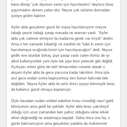
bana dönüp “yok diyorum senin için hazırlandım” deyince biraz
şaşırmadım desem yalan olur. Neyse çok üstüme durmadan
içeriye girdim baktım
Ayfer abla gerçekten güzel bir masa hazırlamıştım meyve
tabağı peynir tabağı şarap masada ne ararsan vardı. “Ayfer
abla çok zahmet etmişsin bu kadarına gerek var mıydı” dedim.
Ama o her zamanki kibarlığı ve zarafeti ile “tabii ki senin için
hazırlamaya ocağında kimin için hazırlayacağım” dedi. Neyse
girdik eve oturduk birkaç şişe şarap vardı zaten ikimiz de iyi
alkol kullanıyorduk yani öyle tek şişe bize yetecek gibi değildi.
Açıkçası ertesi günü de tatil olmasından cesaret alarak o
akşam Ayfer abla ile gece yarısına kadar takıldım. Ama işte
asıl gece ondan sonra başlıyormuş ben bunun farkında bile
değildim. Neyse Ayfer abla ile artık ikinci şişeyi bitirmiştik biraz
da kafamız güzel olmaya başlamıştı.
Öyle havadan sudan sohbet ederken konu cinselliği nasıl geldi
bilmiyorum ama geldi bir şekilde. Ayfer abla biraz çakırkeyif
olduğu için uzun zamandan beri yalnız olduğunu eline erkek
elinin değmediği ne anlatmaya başladı. Daha önce onu hiç o
gözle bakmamıştım ama gerçekten yatakta da mükemmel