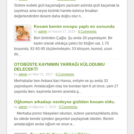
Sizlere evdeki gizli kaçamağımı yazıcam aslında gizli kaçamak ta
sayılmaz ama neyse bizimki hamile kalınca fırsatları
değerlendirdim desem daha doğru olur n...
Kocam benim orospu yaptı en sonunda
by
admin
on Kasım 17, 2019 -
0 Comments
Ben İzmirden Çağla. Şu anda 30 yaşındayım. Bir
kadın olarak oldukça çekici bir fiziğim var, 1.70
boyunda, 92-60-95 ölçülerindeyim, 53 kiloyum, kumral, uzun
dü...
OTOBÜSTE KAYNIMIN YARRAĞI KÜLODUMU
DELECEKTİ
by
admin
on Mart 21, 2017 -
0 Comments
Merhabalar ben Ankara’dan Havva, evliyim ve şu anda 33
yaşındayım. Anlatacağım olay ise bundan tam 6 yıl önce, yani 27
yaşında iken, kaynımla benim aramda g...
Oğlumun arkadaşı nerdeyse gizliden kocam oldu.
by
admin
on Ağustos 7, 2016 -
0 Comments
Merhaba porno hikayeleri okurları, sizlere yaramazlıklarla dolu
bu sitede bende içimden geçenleri paylaşmak istedim. Benim
anlatacağım anılar oğlum ve onun e...