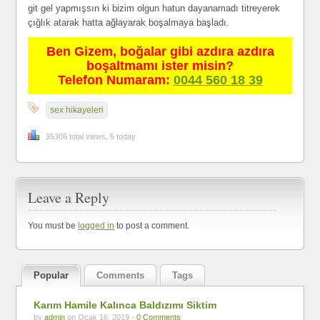
git gel yapmışsın ki bizim olgun hatun dayanamadı titreyerek
çığlık atarak hatta ağlayarak boşalmaya başladı.
Ben Gizem, boğalar gibi azdıra azdıra
boşaltmamı ister misin?
Telefon Numaram:
0044 560 18 39
sex hikayeleri
35306 total views, 5 today
Leave a Reply
You must be
logged in
to post a comment.
Popular
Comments
Tags
Karım Hamile Kalınca Baldızımı Siktim
by
admin
on Ocak 16, 2019 -
0 Comments