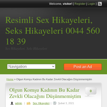
Welcome,
visitor!
[
Register
|
Login
]
Resimli Sex Hikayeleri,
Seks Hikayeleri 0044 560
18 39
Sex Hikayeleri, Seks Hikayeleri
Post an Ad
Home
»
Olgun Komşu Kadının Bu Kadar Zevkli Olacağını Düşünmemiştim
Olgun Komşu Kadının Bu Kadar
0
Zevkli Olacağını Düşünmemiştim
admin
|
Sex Hikayeleri
|
Şubat 3, 2021