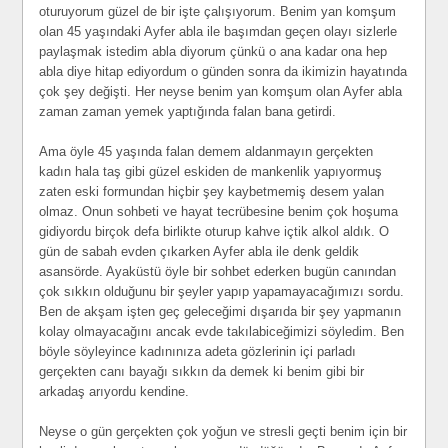
oturuyorum güzel de bir işte çalışıyorum. Benim yan komşum
olan 45 yaşındaki Ayfer abla ile başımdan geçen olayı sizlerle
paylaşmak istedim abla diyorum çünkü o ana kadar ona hep
abla diye hitap ediyordum o günden sonra da ikimizin hayatında
çok şey değişti. Her neyse benim yan komşum olan Ayfer abla
zaman zaman yemek yaptığında falan bana getirdi.
Ama öyle 45 yaşında falan demem aldanmayın gerçekten
kadın hala taş gibi güzel eskiden de mankenlik yapıyormuş
zaten eski formundan hiçbir şey kaybetmemiş desem yalan
olmaz. Onun sohbeti ve hayat tecrübesine benim çok hoşuma
gidiyordu birçok defa birlikte oturup kahve içtik alkol aldık. O
gün de sabah evden çıkarken Ayfer abla ile denk geldik
asansörde. Ayaküstü öyle bir sohbet ederken bugün canından
çok sıkkın olduğunu bir şeyler yapıp yapamayacağımızı sordu.
Ben de akşam işten geç geleceğimi dışarıda bir şey yapmanın
kolay olmayacağını ancak evde takılabiceğimizi söyledim. Ben
böyle söyleyince kadınınıza adeta gözlerinin içi parladı
gerçekten canı bayağı sıkkın da demek ki benim gibi bir
arkadaş arıyordu kendine.
Neyse o gün gerçekten çok yoğun ve stresli geçti benim için bir