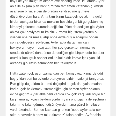
hayli de yorulmuştum akşam eve döndüğümde. Bu arada Ayfer
abla ile akşam plan yaptığımızda tamamen kafandan çıkmıştı
asansöre binince ben de oradan kendi evime gitmeyi
düşünüyordum hala. Ama tam bizim kata gelince aklıma geldi
birden açıkçası biraz da moralim bozuldu çünkü gerçekten hiç
kimseyi çekecek durumda değildim. Yine de dediğim gibi Ayfer
ablayı çok seviyordum kalbini kırmayı hiç istemiyordum o
yüzden ona bir mesaj atıp önce evde duş alacağımı ondan
sonra geleceğini söyledim. Ayfer abla da tamam canım
bekliyorum diye mesaj attı. Her şey gerçekten normal ve
sıradandı çünkü daha önce de dediğim gibi birçok defa beraber
oturduk konuştuk sohbet ettik alkol aldık kahve içtik yani iki
arkadaş gibi uzun zamandan beri takılıyoruz.
Hatta zaten çok uzun zamandan beri komşuyuz ikimiz de dört
beş yıldan beri bu evlerde oturuyoruz birbirimizde iyi tanıyoruz.
Eve gidip duş aldım üstümü değiştirdim çok da oyalanmadan
kadını çok bekletmek istemediğim için hemen Ayfer ablanın
evine geçtim.Ayfer abla beni kapıda çok çok karşıladı böyle bir
karşılama açıkçası beklemiyordum yani onu pijama ile eşofman
takımı ile falan görmeyi düşünüyordum ama güzel bir elbise
vardı üzerinde. Ben de kapıdan girerken “oooo ayfer abla çok
şıksın hayırdır bir şey mi kutluyoruz” falan dedim. Ayfer abla