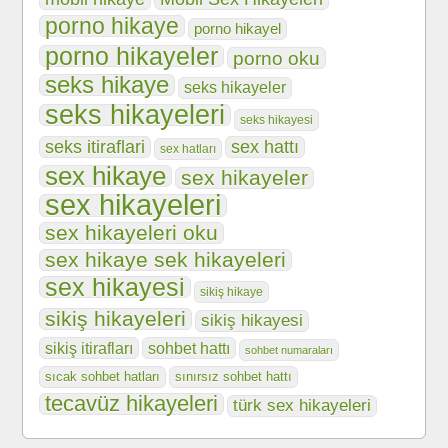
porno hikaye
porno hikayel
porno hikayeler
porno oku
seks hikaye
seks hikayeler
seks hikayeleri
seks hikayesi
seks itiraflari
sex hattı
sex hatları
sex hikaye
sex hikayeler
sex hikayeleri
sex hikayeleri oku
sex hikaye sek hikayeleri
sex hikayesi
sikiş hikaye
sikiş hikayeleri
sikiş hikayesi
sikiş itirafları
sohbet hattı
sohbet numaraları
sıcak sohbet hatları
sınırsız sohbet hattı
tecavüz hikayeleri
türk sex hikayeleri