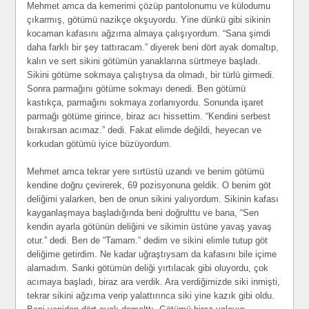
Mehmet amca da kemerimi çözüp pantolonumu ve külodumu
çıkarmış, götümü nazikçe okşuyordu. Yine dünkü gibi sikinin
kocaman kafasını ağzıma almaya çalışıyordum. “Sana şimdi
daha farklı bir şey tattıracam.” diyerek beni dört ayak domaltıp,
kalın ve sert sikini götümün yanaklarına sürtmeye başladı.
Sikini götüme sokmaya çalıştıysa da olmadı, bir türlü girmedi.
Sonra parmağını götüme sokmayı denedi. Ben götümü
kastıkça, parmağını sokmaya zorlanıyordu. Sonunda işaret
parmağı götüme girince, biraz acı hissettim. “Kendini serbest
bırakırsan acımaz.” dedi. Fakat elimde değildi, heyecan ve
korkudan götümü iyice büzüyordum.
Mehmet amca tekrar yere sırtüstü uzandı ve benim götümü
kendine doğru çevirerek, 69 pozisyonuna geldik. O benim göt
deliğimi yalarken, ben de onun sikini yalıyordum. Sikinin kafası
kayganlaşmaya başladığında beni doğrulttu ve bana, “Sen
kendin ayarla götünün deliğini ve sikimin üstüne yavaş yavaş
otur.” dedi. Ben de “Tamam.” dedim ve sikini elimle tutup göt
deliğime getirdim. Ne kadar uğraştıysam da kafasını bile içime
alamadım. Sanki götümün deliği yırtılacak gibi oluyordu, çok
acımaya başladı, biraz ara verdik. Ara verdiğimizde siki inmişti,
tekrar sikini ağzıma verip yalattırınca siki yine kazık gibi oldu.