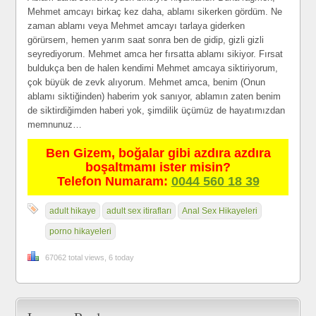
Mehmet amcayı birkaç kez daha, ablamı sikerken gördüm. Ne
zaman ablamı veya Mehmet amcayı tarlaya giderken
görürsem, hemen yarım saat sonra ben de gidip, gizli gizli
seyrediyorum. Mehmet amca her fırsatta ablamı sikiyor. Fırsat
buldukça ben de halen kendimi Mehmet amcaya siktiriyorum,
çok büyük de zevk alıyorum. Mehmet amca, benim (Onun
ablamı siktiğinden) haberim yok sanıyor, ablamın zaten benim
de siktirdiğimden haberi yok, şimdilik üçümüz de hayatımızdan
memnunuz…
Ben Gizem, boğalar gibi azdıra azdıra
boşaltmamı ister misin?
Telefon Numaram:
0044 560 18 39
adult hikaye
adult sex itirafları
Anal Sex Hikayeleri
porno hikayeleri
67062 total views, 6 today