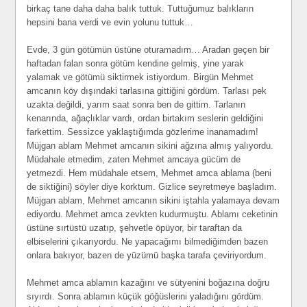
birkaç tane daha daha balık tuttuk. Tuttuğumuz balıkların
hepsini bana verdi ve evin yolunu tuttuk…
Evde, 3 gün götümün üstüne oturamadım… Aradan geçen bir
haftadan falan sonra götüm kendine gelmiş, yine yarak
yalamak ve götümü siktirmek istiyordum. Birgün Mehmet
amcanın köy dışındaki tarlasına gittiğini gördüm. Tarlası pek
uzakta değildi, yarım saat sonra ben de gittim. Tarlanın
kenarında, ağaçlıklar vardı, ordan birtakım seslerin geldiğini
farkettim. Sessizce yaklaştığımda gözlerime inanamadım!
Müjgan ablam Mehmet amcanın sikini ağzına almış yalıyordu.
Müdahale etmedim, zaten Mehmet amcaya gücüm de
yetmezdi. Hem müdahale etsem, Mehmet amca ablama (beni
de siktiğini) söyler diye korktum. Gizlice seyretmeye başladım.
Müjgan ablam, Mehmet amcanın sikini iştahla yalamaya devam
ediyordu. Mehmet amca zevkten kudurmuştu. Ablamı ceketinin
üstüne sırtüstü uzatıp, şehvetle öpüyor, bir taraftan da
elbiselerini çıkarıyordu. Ne yapacağımı bilmediğimden bazen
onlara bakıyor, bazen de yüzümü başka tarafa çeviriyordum.
Mehmet amca ablamın kazağını ve sütyenini boğazına doğru
sıyırdı. Sonra ablamın küçük göğüslerini yaladığını gördüm.