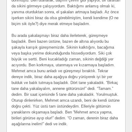
dönmüştü. Ben utanarak, başımı çevirir gibi yapıyor, bir taraftan
da sikini görmeye çalışıyordum. Baktığımı anlamış olmalı ki,
yanıma oturduktan sonra, el şakaları artmaya başladı. Az önce
işerken sikini biraz da olsa görebilmiştim, kendi kendime (O ne
biçim sik öyle?) diye merak etmeye başladım.
Bu arada şakalaşmayı biraz daha ilerleterek, güreşmeye
başladık. Beni bazen üstüne, bazen de altına alıyordu bu
şakayla karışık güreşmemizde. Sikinin kalktığını, bacağıma
veya başka yerime dokunduğunda hissediyordum. Siki çok
büyük ve sertti. Beni kucakladığı zaman, sikinin değdiği yer
acıyordu. Ben korkmaya, utanmaya ve kızarmaya başladım.
Mehmet amca bunu anladı ve güreşmeyi bıraktık. Tekrar
dereye indik, biraz daha aşağıya doğru yürüyerek iyi bir yer
bulduk ve balık tutmaya başladık. Dört tane yakaladık. “Birkaç
tane daha yakalayalım, annene götürürsün!” dedi. “Tamam.”
dedim. Bir saat içerisinde 5 tane daha yakaladık. Yorulmuştuk.
Oturup dinlenirken, Mehmet amca uzandı, beni de kendi üstüne
doğru çekti. Yüz üstü tam üstündeydim. Elleriyle götümün
yanaklarını okşamaya başladı. Ben “Mehmet amca yapma,
birileri görürse ayıp olur!” dedim. “O zaman, derenin biraz daha
aşağılarına inelim!” dedi ve indik.