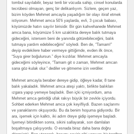
tombul sayılabilir, beyaz tenli bir vücuda sahip, cinsel konularda
tecrübesi olmayan, genç bir delikanlıyım. Sizlere, geçen yaz,
bizim köyden Mehmet amcayla yaşadığım bir olayı itiraf etmek
istiyorum. Mehmet amca 50’li yaşlarda, evli, 3 çocuk babası,
köyümüzde hatırı sayılır birisidir. Bir gün kahvehanede Mehmet
amca bana, köyümüze 5 km uzaklıkta dereye balık tutmaya
gideceğini, istersem beni de yanında götürebileceğini, balık
tutmaya yardım edebileceğimi” söyledi. Ben de, “Tamam!”
deyip evdekilere haber vermeye gittiğimde, evden ilk önce,
“Suya girer boğulursun.” diye kızdılar. Mehmet amcayla
gideceğimi söyleyince, “Tamam git o zaman, Mehmet amcan
sana göz-kulak olur.” dediler ve gitmeme izin verdiler.
Mehmet amcayla beraber dereye gidip, öğleye kadar, 8 tane
balık yakaladık. Mehmet amca ateşi yaktı, birlikte balıkları
ızgara yapıp yemeye başladık. Ben içki içmiyordum, ama
Mehmet amca getirdiği ufak rakıyı büyük bir zevkle içiyordu.
Sohbet ederken Mehmet amca çok keyifliydi. Bazen saçlarımı
ve yanaklarımı okşuyordu. Bu da benim hoşuma gidiyordu. Bir
ara, işemek için kalktı, iki adım öteye gidip işemeye başladı.
İşemeyi bitirdikten sonra, sikini sallayarak, son damlaları
boşaltmaya çalışıyordu. O esnada biraz daha bana doğru