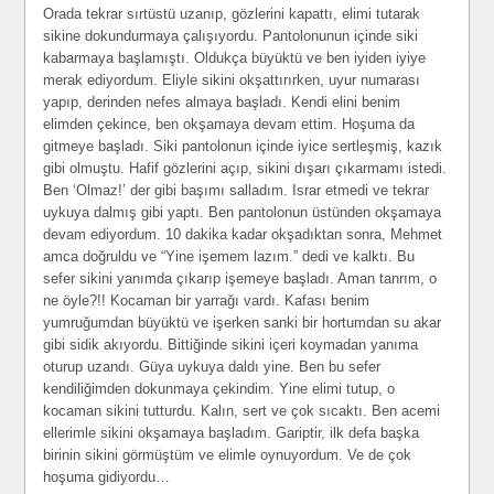
Orada tekrar sırtüstü uzanıp, gözlerini kapattı, elimi tutarak
sikine dokundurmaya çalışıyordu. Pantolonunun içinde siki
kabarmaya başlamıştı. Oldukça büyüktü ve ben iyiden iyiye
merak ediyordum. Eliyle sikini okşattırırken, uyur numarası
yapıp, derinden nefes almaya başladı. Kendi elini benim
elimden çekince, ben okşamaya devam ettim. Hoşuma da
gitmeye başladı. Siki pantolonun içinde iyice sertleşmiş, kazık
gibi olmuştu. Hafif gözlerini açıp, sikini dışarı çıkarmamı istedi.
Ben ‘Olmaz!’ der gibi başımı salladım. Israr etmedi ve tekrar
uykuya dalmış gibi yaptı. Ben pantolonun üstünden okşamaya
devam ediyordum. 10 dakika kadar okşadıktan sonra, Mehmet
amca doğruldu ve “Yine işemem lazım.” dedi ve kalktı. Bu
sefer sikini yanımda çıkarıp işemeye başladı. Aman tanrım, o
ne öyle?!! Kocaman bir yarrağı vardı. Kafası benim
yumruğumdan büyüktü ve işerken sanki bir hortumdan su akar
gibi sidik akıyordu. Bittiğinde sikini içeri koymadan yanıma
oturup uzandı. Güya uykuya daldı yine. Ben bu sefer
kendiliğimden dokunmaya çekindim. Yine elimi tutup, o
kocaman sikini tutturdu. Kalın, sert ve çok sıcaktı. Ben acemi
ellerimle sikini okşamaya başladım. Gariptir, ilk defa başka
birinin sikini görmüştüm ve elimle oynuyordum. Ve de çok
hoşuma gidiyordu…