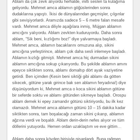
Ablam da çok zevk alıyordu herhalde, inilti sesleri ta kulağıma
geliyordu. Mehmet amca ablamın göğüslerinden sonra
dudaklarına yapıştı. İkisi de dünyalarından geçmişler, çılgınlar
gibi sevişiyorlardı. Aramızda sadece 5 – 6 metre falan mesafe
vardı. Mehmet amca diliyle aşağılara inmiş, Müjgan ablamın
amcığını yalıyordu. Ablam zevkten kuduruyordu. Daha sonra
ablam, “Sik beni, kızlığımı boz!” diye yalvarmaya başladı.
Mehmet amca, ablamın bacaklarını omuzuna alıp, sikini
amcığına yerleştirince, ablam çok daha sesli inlemeye başladı.
Ablamın kızlığı gitmişti. Mehmet amca hiç durmadan sikini
ablamın amcığına sokup çıkarıyordu. Bu şekilde ablamın amını
epeyce siktikten sonra, ablamı domaltıp dört ayak vaziyetine
getirdi. Ben içimden (Kesin beni siktiği gibi ablamı da götten
sikecek, götüne yarak girince bak sen ablamın feryadına!) diye
düşünüyordum ki, Mehmet amca o koca sikini ablamın götüne
bir seferde soktu ve ablamı götünden sikmeye başladı. Orospu
ablam demek ki epey zamandır götünü siktiriyordu, bu ilk kez
olamazdı. Mehmet amca ablamın götünü 10 – 15 dakika kadar
siktikten sonra, tam boşalacağı zaman sikini çıkarıp, ablamın
ağzına verdi ve boşaldı. Ablam derin-derin nefes alıyor ve tüm
döllerini yutuyordu. Hemen ordan uzaklaştım ve eve gittim…
Ablam daha sonra köyden birisiyle nişanlandı. Buna rağmen,