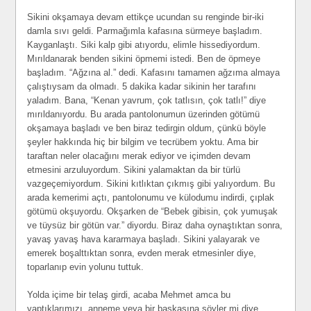
Sikini okşamaya devam ettikçe ucundan su renginde bir-iki
damla sıvı geldi. Parmağımla kafasına sürmeye başladım.
Kayganlaştı. Siki kalp gibi atıyordu, elimle hissediyordum.
Mırıldanarak benden sikini öpmemi istedi. Ben de öpmeye
başladım. “Ağzına al.” dedi. Kafasını tamamen ağzıma almaya
çalıştıysam da olmadı. 5 dakika kadar sikinin her tarafını
yaladım. Bana, “Kenan yavrum, çok tatlısın, çok tatlı!” diye
mırıldanıyordu. Bu arada pantolonumun üzerinden götümü
okşamaya başladı ve ben biraz tedirgin oldum, çünkü böyle
şeyler hakkında hiç bir bilgim ve tecrübem yoktu. Ama bir
taraftan neler olacağını merak ediyor ve içimden devam
etmesini arzuluyordum. Sikini yalamaktan da bir türlü
vazgeçemiyordum. Sikini kıtlıktan çıkmış gibi yalıyordum. Bu
arada kemerimi açtı, pantolonumu ve külodumu indirdi, çıplak
götümü okşuyordu. Okşarken de “Bebek gibisin, çok yumuşak
ve tüysüz bir götün var.” diyordu. Biraz daha oynaştıktan sonra,
yavaş yavaş hava kararmaya başladı. Sikini yalayarak ve
emerek boşalttıktan sonra, evden merak etmesinler diye,
toparlanıp evin yolunu tuttuk.
Yolda içime bir telaş girdi, acaba Mehmet amca bu
yaptıklarımızı, anneme veya bir başkasına söyler mi diye