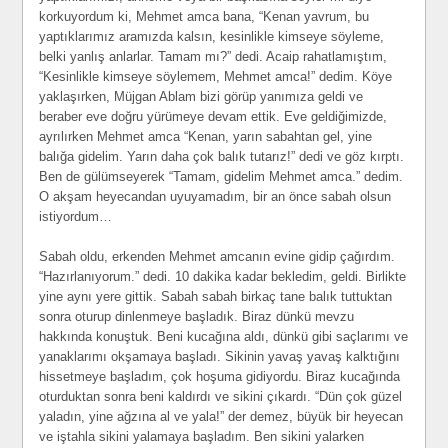
korkuyordum ki, Mehmet amca bana, “Kenan yavrum, bu
yaptıklarımız aramızda kalsın, kesinlikle kimseye söyleme,
belki yanlış anlarlar. Tamam mı?” dedi. Acaip rahatlamıştım,
“Kesinlikle kimseye söylemem, Mehmet amca!” dedim. Köye
yaklaşırken, Müjgan Ablam bizi görüp yanımıza geldi ve
beraber eve doğru yürümeye devam ettik. Eve geldiğimizde,
ayrılırken Mehmet amca “Kenan, yarın sabahtan gel, yine
balığa gidelim. Yarın daha çok balık tutarız!” dedi ve göz kırptı.
Ben de gülümseyerek “Tamam, gidelim Mehmet amca.” dedim.
O akşam heyecandan uyuyamadım, bir an önce sabah olsun
istiyordum…
Sabah oldu, erkenden Mehmet amcanın evine gidip çağırdım.
“Hazırlanıyorum.” dedi. 10 dakika kadar bekledim, geldi. Birlikte
yine aynı yere gittik. Sabah sabah birkaç tane balık tuttuktan
sonra oturup dinlenmeye başladık. Biraz dünkü mevzu
hakkında konuştuk. Beni kucağına aldı, dünkü gibi saçlarımı ve
yanaklarımı okşamaya başladı. Sikinin yavaş yavaş kalktığını
hissetmeye başladım, çok hoşuma gidiyordu. Biraz kucağında
oturduktan sonra beni kaldırdı ve sikini çıkardı. “Dün çok güzel
yaladın, yine ağzına al ve yala!” der demez, büyük bir heyecan
ve iştahla sikini yalamaya başladım. Ben sikini yalarken