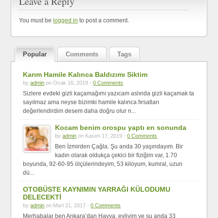
Leave a Reply
You must be
logged in
to post a comment.
Popular
Comments
Tags
Karım Hamile Kalınca Baldızımı Siktim
by
admin
on Ocak 16, 2019 -
0 Comments
Sizlere evdeki gizli kaçamağımı yazıcam aslında gizli kaçamak ta
sayılmaz ama neyse bizimki hamile kalınca fırsatları
değerlendirdim desem daha doğru olur n...
Kocam benim orospu yaptı en sonunda
by
admin
on Kasım 17, 2019 -
0 Comments
Ben İzmirden Çağla. Şu anda 30 yaşındayım. Bir
kadın olarak oldukça çekici bir fiziğim var, 1.70
boyunda, 92-60-95 ölçülerindeyim, 53 kiloyum, kumral, uzun
dü...
OTOBÜSTE KAYNIMIN YARRAĞI KÜLODUMU
DELECEKTİ
by
admin
on Mart 21, 2017 -
0 Comments
Merhabalar ben Ankara’dan Havva, evliyim ve şu anda 33