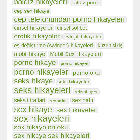
baldız hikayeleri
baldız porno
cep sex hikaye
cep telefonundan porno hikayeleri
cinsel hikayeler
cinsel sohbet
erotik hikayeler
evli çift hikayeleri
eş değiştirme (swinger) hikayeleri
kuzen sikiş
mobil hikaye
Mobil Sex Hikayeleri
porno hikaye
porno hikayel
porno hikayeler
porno oku
seks hikaye
seks hikayeler
seks hikayeleri
seks hikayesi
seks itiraflari
sex hattı
sex hatları
sex hikaye
sex hikayeler
sex hikayeleri
sex hikayeleri oku
sex hikaye sek hikayeleri