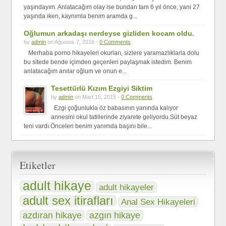
yaşındayım. Anlatacağım olay ise bundan tam 6 yıl önce, yani 27
yaşında iken, kaynımla benim aramda g...
Oğlumun arkadaşı nerdeyse gizliden kocam oldu.
by
admin
on Ağustos 7, 2016 -
0 Comments
Merhaba porno hikayeleri okurları, sizlere yaramazlıklarla dolu
bu sitede bende içimden geçenleri paylaşmak istedim. Benim
anlatacağım anılar oğlum ve onun e...
Tesettürlü Kızım Ezgiyi Siktim
by
admin
on Mart 15, 2015 -
0 Comments
Ezgi çoğunlukla öz babasının yanında kalıyor
annesini okul tatillerinde ziyarete geliyordu.Süt beyaz
teni vardı.Önceleri benim yanımda başını bile...
Etiketler
adult hikaye
adult hikayeler
adult sex itirafları
Anal Sex Hikayeleri
azgın hikaye
azdıran hikaye