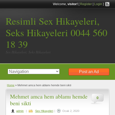
Welcome,
visitor!
[
Register
|
Login
]
Resimli Sex Hikayeleri,
Seks Hikayeleri 0044 560
18 39
Sex Hikayeleri, Seks Hikayeleri
Post an Ad
Home
»
Mehmet amca hem ablamı hemde beni sikti
Mehmet amca hem ablamı hemde
0
beni sikti
admin
|
Sex Hikayeleri
|
Ocak 2, 2020