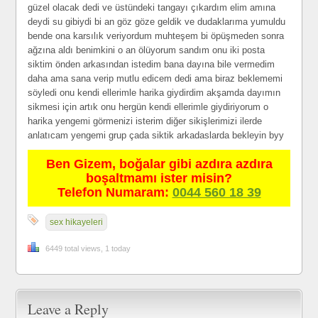
güzel olacak dedi ve üstündeki tangayı çıkardım elim amına
deydi su gibiydi bi an göz göze geldik ve dudaklarıma yumuldu
bende ona karsılık veriyordum muhteşem bi öpüşmeden sonra
ağzına aldı benimkini o an ölüyorum sandım onu iki posta
siktim önden arkasından istedim bana dayına bile vermedim
daha ama sana verip mutlu edicem dedi ama biraz beklememi
söyledi onu kendi ellerimle harika giydirdim akşamda dayımın
sikmesi için artık onu hergün kendi ellerimle giydiriyorum o
harika yengemi görmenizi isterim diğer sikişlerimizi ilerde
anlatıcam yengemi grup çada siktik arkadaslarda bekleyin byy
Ben Gizem, boğalar gibi azdıra azdıra
boşaltmamı ister misin?
Telefon Numaram:
0044 560 18 39
sex hikayeleri
6449 total views, 1 today
Leave a Reply