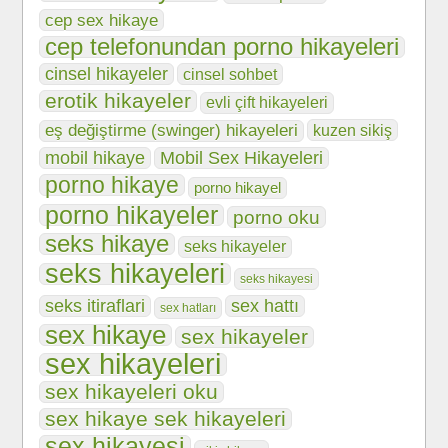
cep sex hikaye
cep telefonundan porno hikayeleri
cinsel hikayeler
cinsel sohbet
erotik hikayeler
evli çift hikayeleri
eş değiştirme (swinger) hikayeleri
kuzen sikiş
mobil hikaye
Mobil Sex Hikayeleri
porno hikaye
porno hikayel
porno hikayeler
porno oku
seks hikaye
seks hikayeler
seks hikayeleri
seks hikayesi
seks itiraflari
sex hattı
sex hatları
sex hikaye
sex hikayeler
sex hikayeleri
sex hikayeleri oku
sex hikaye sek hikayeleri
sex hikayesi