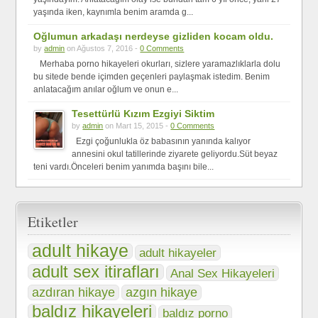
yaşında iken, kaynımla benim aramda g...
Oğlumun arkadaşı nerdeyse gizliden kocam oldu.
by
admin
on Ağustos 7, 2016 -
0 Comments
Merhaba porno hikayeleri okurları, sizlere yaramazlıklarla dolu
bu sitede bende içimden geçenleri paylaşmak istedim. Benim
anlatacağım anılar oğlum ve onun e...
Tesettürlü Kızım Ezgiyi Siktim
by
admin
on Mart 15, 2015 -
0 Comments
Ezgi çoğunlukla öz babasının yanında kalıyor
annesini okul tatillerinde ziyarete geliyordu.Süt beyaz
teni vardı.Önceleri benim yanımda başını bile...
Etiketler
adult hikaye
adult hikayeler
adult sex itirafları
Anal Sex Hikayeleri
azgın hikaye
azdıran hikaye
baldız hikayeleri
baldız porno