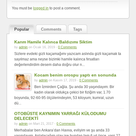
You must be
logged in
to post a comment.
Popular
Comments
Tags
Karım Hamile Kalınca Baldızımı Siktim
by
admin
on Ocak 16, 2019 -
0 Comments
Sizlere evdeki gizli kaçamağımı yazıcam aslında gizli kaçamak ta
sayılmaz ama neyse bizimki hamile kalınca fırsatları
değerlendirdim desem daha doğru olur n...
Kocam benim orospu yaptı en sonunda
by
admin
on Kasım 17, 2019 -
0 Comments
Ben İzmirden Çağla. Şu anda 30 yaşındayım. Bir
kadın olarak oldukça çekici bir fiziğim var, 1.70
boyunda, 92-60-95 ölçülerindeyim, 53 kiloyum, kumral, uzun
dü...
OTOBÜSTE KAYNIMIN YARRAĞI KÜLODUMU
DELECEKTİ
by
admin
on Mart 21, 2017 -
0 Comments
Merhabalar ben Ankara’dan Havva, evliyim ve şu anda 33
yaşındayım. Anlatacağım olay ise bundan tam 6 yıl önce, yani 27