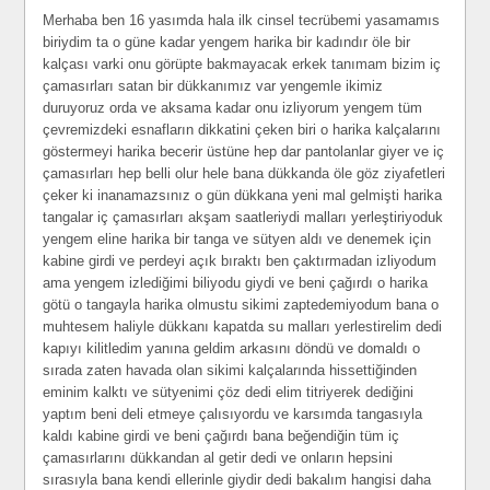
Merhaba ben 16 yasımda hala ilk cinsel tecrübemi yasamamıs
biriydim ta o güne kadar yengem harika bir kadındır öle bir
kalçası varki onu görüpte bakmayacak erkek tanımam bizim iç
çamasırları satan bir dükkanımız var yengemle ikimiz
duruyoruz orda ve aksama kadar onu izliyorum yengem tüm
çevremizdeki esnafların dikkatini çeken biri o harika kalçalarını
göstermeyi harika becerir üstüne hep dar pantolanlar giyer ve iç
çamasırları hep belli olur hele bana dükkanda öle göz ziyafetleri
çeker ki inanamazsınız o gün dükkana yeni mal gelmişti harika
tangalar iç çamasırları akşam saatleriydi malları yerleştiriyoduk
yengem eline harika bir tanga ve sütyen aldı ve denemek için
kabine girdi ve perdeyi açık bıraktı ben çaktırmadan izliyodum
ama yengem izlediğimi biliyodu giydi ve beni çağırdı o harika
götü o tangayla harika olmustu sikimi zaptedemiyodum bana o
muhtesem haliyle dükkanı kapatda su malları yerlestirelim dedi
kapıyı kilitledim yanına geldim arkasını döndü ve domaldı o
sırada zaten havada olan sikimi kalçalarında hissettiğinden
eminim kalktı ve sütyenimi çöz dedi elim titriyerek dediğini
yaptım beni deli etmeye çalısıyordu ve karsımda tangasıyla
kaldı kabine girdi ve beni çağırdı bana beğendiğin tüm iç
çamasırlarını dükkandan al getir dedi ve onların hepsini
sırasıyla bana kendi ellerinle giydir dedi bakalım hangisi daha