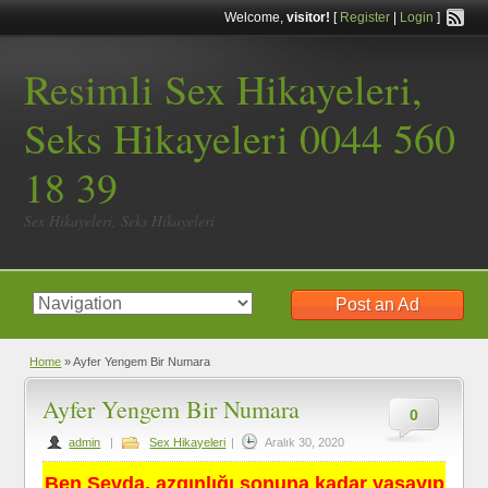
Welcome,
visitor!
[
Register
|
Login
]
Resimli Sex Hikayeleri,
Seks Hikayeleri 0044 560
18 39
Sex Hikayeleri, Seks Hikayeleri
Post an Ad
Home
»
Ayfer Yengem Bir Numara
Ayfer Yengem Bir Numara
0
admin
|
Sex Hikayeleri
|
Aralık 30, 2020
Ben Sevda, azgınlığı sonuna kadar yaşayıp